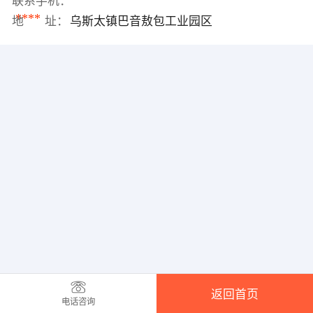
联系手机：
****
地 址：
乌斯太镇巴音敖包工业园区
返回首页
电话咨询