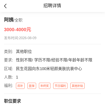
招聘详情
阿姨
/全职
3000-4000元
发布时间:2026-08-09
类别:
其他职位
要求:
性别不限/ 学历不限/经验不限/年龄年龄不限
区域:
民生花园向东100米轻颜美肤抗衰中心
人数:
1
福利:
房补
医保
年终奖
节日福利
其他补贴
职位要求